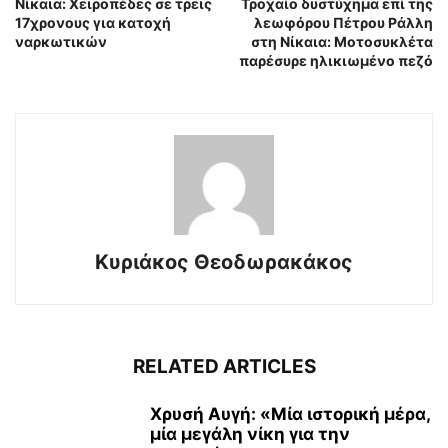
Νίκαια: Χειροπέδες σε τρεις
Τροχαίο δυστύχημα επί της
17χρονους για κατοχή
λεωφόρου Πέτρου Ράλλη
ναρκωτικών
στη Νίκαια: Μοτοσυκλέτα
παρέσυρε ηλικιωμένο πεζό
Κυριάκος Θεοδωρακάκος
RELATED ARTICLES
Χρυσή Αυγή: «Μία ιστορική μέρα,
μία μεγάλη νίκη για την