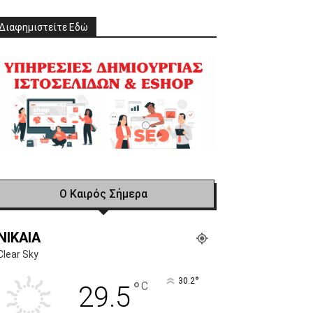
Διαφημιστείτε Εδώ
Ο Καιρός Σήμερα
NIKAIA
Clear Sky
°
30.2
°
C
29.5