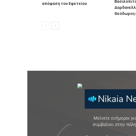
Βασιλόπιτ
απόφαση του Εφετείου
Δαρδανελλ
Θεόδωρος
Μείνετε ενήμεροι για
συμβαίνει στην πόλη