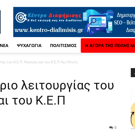
 ΝΈΑ
ΨΥΧΑΓΩΓΊΑ
ΠΟΛΙΤΙΣΜΌΣ
Η ΑΓΟΡΆ ΤΗΣ ΠΌΛΗΣ Μ
ας του Κ.Ε.Π. Νίκαιας και του Κ.Ε.Π Αγ.Ι.Ρέντη
ριο λειτουργίας του
αι του Κ.Ε.Π
0