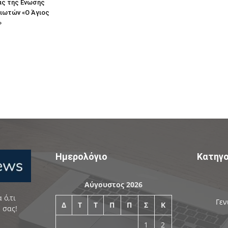
ας της Ενωσης
ιωτών «Ο Άγιος
»
Ημερολόγιο
Κατηγο
Αύγουστος 2026
 ό,τι
Γεν
Δ
Τ
Τ
Π
Π
Σ
Κ
 σας!
1
2