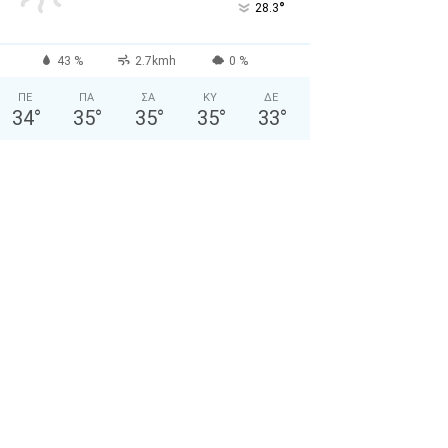
°
28.3
43 %
2.7kmh
0 %
ΠΕ
ΠΑ
ΣΑ
ΚΥ
ΔΕ
34
°
35
°
35
°
35
°
33
°