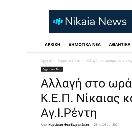
Nikaia
News
Η
καθημερινή
σας
ενημέρωση
ΑΡΧΙΚΉ
ΔΗΜΟΤΙΚΆ ΝΈΑ
ΑΘΛΗΤΙΚΆ
Αρχική
Δημοτικά Νέα
Αλλαγή στο ωράριο λειτουργί
Δημοτικά Νέα
Αλλαγή στο ωρά
Κ.Ε.Π. Νίκαιας κ
Αγ.Ι.Ρέντη
Από
Κυριάκος Θεοδωρακάκος
-
26 Ιουλίου, 2024