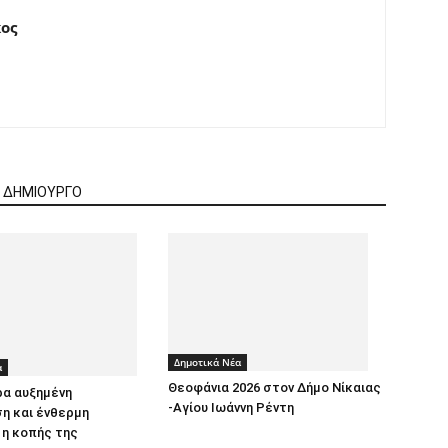
ος
Ν ΔΗΜΙΟΥΡΓΟ
Δημοτικά Νέα
α
Θεοφάνια 2026 στον Δήμο Νίκαιας
ρα αυξημένη
-Αγίου Ιωάννη Ρέντη
η και ένθερμη
η κοπής της