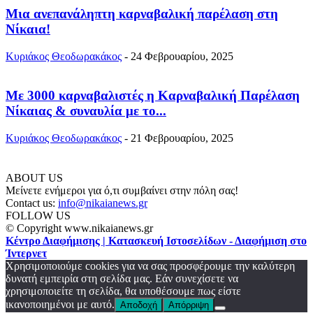
Μια ανεπανάληπτη καρναβαλική παρέλαση στη
Νίκαια!
Κυριάκος Θεοδωρακάκος
-
24 Φεβρουαρίου, 2025
Με 3000 καρναβαλιστές η Καρναβαλική Παρέλαση
Νίκαιας & συναυλία με το...
Κυριάκος Θεοδωρακάκος
-
21 Φεβρουαρίου, 2025
ABOUT US
Μείνετε ενήμεροι για ό,τι συμβαίνει στην πόλη σας!
Contact us:
info@nikaianews.gr
FOLLOW US
© Copyright www.nikaianews.gr
Κέντρο Διαφήμισης | Κατασκευή Ιστοσελίδων - Διαφήμιση στο
Ίντερνετ
Χρησιμοποιούμε cookies για να σας προσφέρουμε την καλύτερη
δυνατή εμπειρία στη σελίδα μας. Εάν συνεχίσετε να
χρησιμοποιείτε τη σελίδα, θα υποθέσουμε πως είστε
ικανοποιημένοι με αυτό.
Αποδοχή
Απόρριψη