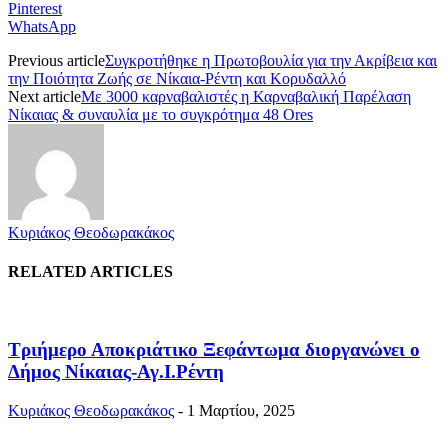
Pinterest
WhatsApp
Previous article
Συγκροτήθηκε η Πρωτοβουλία για την Ακρίβεια και
την Ποιότητα Ζωής σε Νίκαια-Ρέντη και Κορυδαλλό
Next article
Με 3000 καρναβαλιστές η Καρναβαλική Παρέλαση
Νίκαιας & συναυλία με το συγκρότημα 48 Ores
Κυριάκος Θεοδωρακάκος
RELATED ARTICLES
Τριήμερο Αποκριάτικο Ξεφάντωμα διοργανώνει ο
Δήμος Νίκαιας-Αγ.Ι.Ρέντη
Κυριάκος Θεοδωρακάκος
-
1 Μαρτίου, 2025