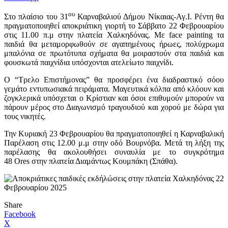
ου
Στο πλαίσιο του 31
Καρναβαλιού Δήμου Νίκαιας-Αγ.Ι. Ρέντη θα
πραγματοποιηθεί αποκριάτικη γιορτή το Σάββατο 22 Φεβρουαρίου
στις 11.00 π.μ στην πλατεία Χαλκηδόνας. Με
face
painting
τα
παιδιά θα μεταμορφωθούν σε αγαπημένους ήρωες, πολύχρωμα
μπαλόνια σε πρωτότυπα σχήματα θα μοιραστούν στα παιδιά και
φουσκωτά παιχνίδια υπόσχονται ατελείωτο παιχνίδι.
Ο “Τρελο Επιστήμονας” θα προσφέρει ένα διαδραστικό σόου
γεμάτο εντυπωσιακά πειράματα. Μαγευτικά κόλπα από κλόουν και
ζογκλερικά υπόσχεται ο Κρίστιαν και όσοι επιθυμούν μπορούν να
πάρουν μέρος στο Διαγωνισμό τραγουδιού και χορού με δώρα για
τους νικητές.
Την Κυριακή 23 Φεβρουαρίου θα πραγματοποιηθεί η Καρναβαλική
Παρέλαση στις 12.00 μ.μ στην οδό Βουρνόβα. Μετά τη λήξη της
παρέλασης θα ακολουθήσει συναυλία με το συγκρότημα
48
Ores
στην πλατεία Διαμάντως Κουμπάκη (Σπάθα).
Share
Facebook
X