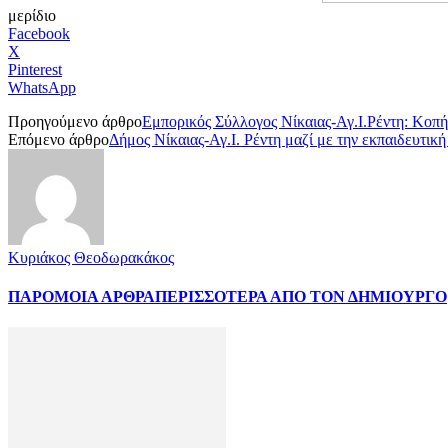
μερίδιο
Facebook
X
Pinterest
WhatsApp
Προηγούμενο άρθρο
Εμπορικός Σύλλογος Νίκαιας-Αγ.Ι.Ρέντη: Κοπή
Επόμενο άρθρο
Δήμος Νίκαιας-Αγ.Ι. Ρέντη μαζί με την εκπαιδευτικ
Κυριάκος Θεοδωρακάκος
ΠΑΡΟΜΟΙΑ ΑΡΘΡΑ
ΠΕΡΙΣΣΟΤΕΡΑ ΑΠΟ ΤΟΝ ΔΗΜΙΟΥΡΓΟ