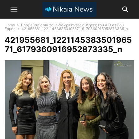
Home
Βραβεύσεις για τους διακριθέντες αθλητές του Α.Ο στίβου
Ερμής
421955681_122114538350196571_6179360916952873335_n
421955681_1221145383501965
71_6179360916952873335_n