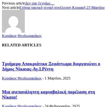
Previous article
Δεν σας ξεχνάμε…
Next article
Ετήσια τακτική γενική συνέλευση Κυριακή 23 Μαρτίου
Κυριάκος Θεοδωρακάκος
RELATED ARTICLES
Τριήμερο Αποκριάτικο Ξεφάντωμα διοργανώνει ο
Δήμος Νίκαιας-Αγ.Ι.Ρέντη
Κυριάκος Θεοδωρακάκος
-
1 Μαρτίου, 2025
Μια ανεπανάληπτη καρναβαλική παρέλαση στη
Νίκαια!
Κυριάκος Θεοδωρακάκος
-
24 Φεβρουαρίου, 2025