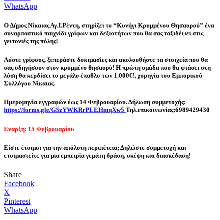
WhatsApp
Ο Δήμος Νίκαιας Αγ.Ι.Ρέντη, στηρίζει το “Κυνήγι Κρυμμένου Θησαυρού” ένα
συναρπαστικό παιχνίδι γρίφων και δεξιοτήτων που θα σας ταξιδέψει στις
γειτονιές της πόλης!
Λύστε γρίφους, ξεπεράστε δοκιμασίες και ακολουθήστε τα στοιχεία που θα
σας οδηγήσουν στον κρυμμένο θησαυρό! Η πρώτη ομάδα που θα φτάσει στη
λύση θα κερδίσει το μεγάλο έπαθλο των 1.000€!, χορηγία του Εμπορικού
Συλλόγου Νίκαιας.
Ημερομηνία εγγραφών έως 14 Φεβρουαρίου. Δήλωση συμμετοχής:
https://forms.gle/GSzYWKRrPLEHmqXw5
Τηλ.επικοινωνίας:6989429430
Εναρξη: 15 Φεβρουαρίου
Είστε έτοιμοι για την απόλυτη περιπέτεια; Δηλώστε συμμετοχή και
ετοιμαστείτε για μια εμπειρία γεμάτη δράση, σκέψη και διασκέδαση!
Share
Facebook
X
Pinterest
WhatsApp