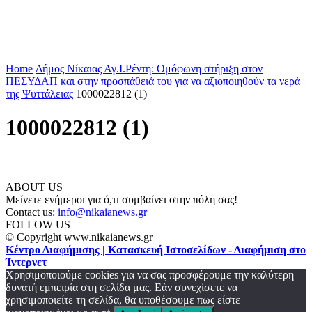
Home
Δήμος Νίκαιας Αγ.Ι.Ρέντη: Ομόφωνη στήριξη στον
ΠΕΣΥΔΑΠ και στην προσπάθειά του για να αξιοποιηθούν τα νερά
της Ψυττάλειας
1000022812 (1)
1000022812 (1)
ABOUT US
Μείνετε ενήμεροι για ό,τι συμβαίνει στην πόλη σας!
Contact us:
info@nikaianews.gr
FOLLOW US
© Copyright www.nikaianews.gr
Κέντρο Διαφήμισης | Κατασκευή Ιστοσελίδων - Διαφήμιση στο
Ίντερνετ
Χρησιμοποιούμε cookies για να σας προσφέρουμε την καλύτερη
δυνατή εμπειρία στη σελίδα μας. Εάν συνεχίσετε να
χρησιμοποιείτε τη σελίδα, θα υποθέσουμε πως είστε