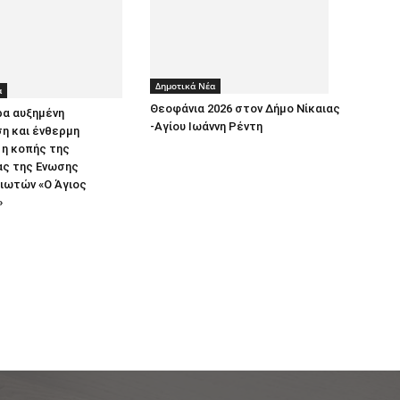
Δημοτικά Νέα
α
Θεοφάνια 2026 στον Δήμο Νίκαιας
ρα αυξημένη
-Αγίου Ιωάννη Ρέντη
η και ένθερμη
η κοπής της
ας της Ενωσης
ιωτών «Ο Άγιος
»