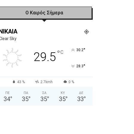
Ο Καιρός Σήμερα
NIKAIA
Clear Sky
°
30.2
°
C
29.5
°
28.3
43 %
2.7kmh
0 %
ΠΕ
ΠΑ
ΣΑ
ΚΥ
ΔΕ
34
°
35
°
35
°
35
°
33
°