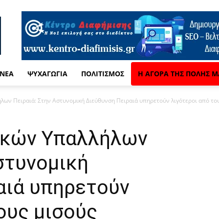
 ΝΈΑ
ΨΥΧΑΓΩΓΊΑ
ΠΟΛΙΤΙΣΜΌΣ
Η ΑΓΟΡΆ ΤΗΣ ΠΌΛΗΣ Μ
ων Πειραιά: Στην Αστυνομική Διεύθυνση Πειραιά υπηρετούν λιγότεροι από τους
ικών Υπαλλήλων
στυνομική
αιά υπηρετούν
ους μισούς