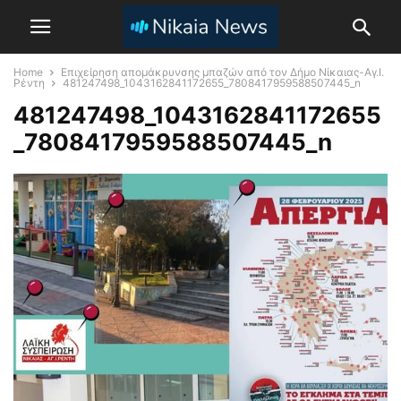
Home
Επιχείρηση απομάκρυνσης μπαζών από τον Δήμο Νίκαιας-Αγ.Ι.
Ρέντη
481247498_1043162841172655_7808417959588507445_n
481247498_1043162841172655
_7808417959588507445_n