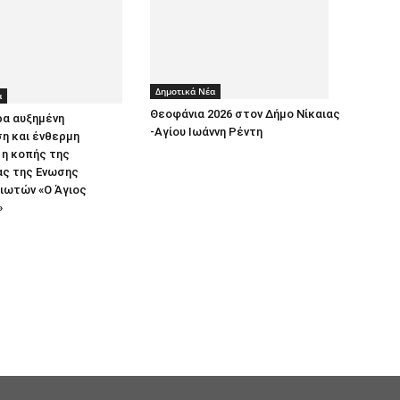
Δημοτικά Νέα
α
Θεοφάνια 2026 στον Δήμο Νίκαιας
ρα αυξημένη
-Αγίου Ιωάννη Ρέντη
η και ένθερμη
η κοπής της
ας της Ενωσης
ιωτών «Ο Άγιος
»