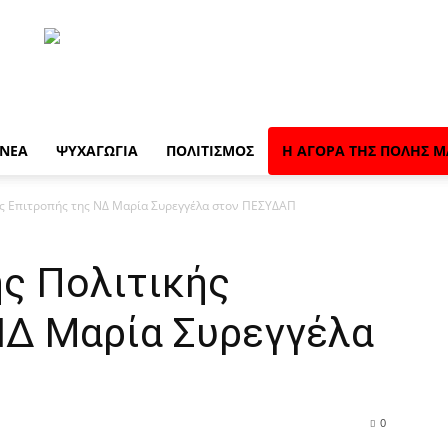
 ΝΈΑ
ΨΥΧΑΓΩΓΊΑ
ΠΟΛΙΤΙΣΜΌΣ
Η ΑΓΟΡΆ ΤΗΣ ΠΌΛΗΣ Μ
ής Επιτροπής της ΝΔ Μαρία Συρεγγέλα στον ΠΕΣΥΔΑΠ
ης Πολιτικής
ΝΔ Μαρία Συρεγγέλα
0