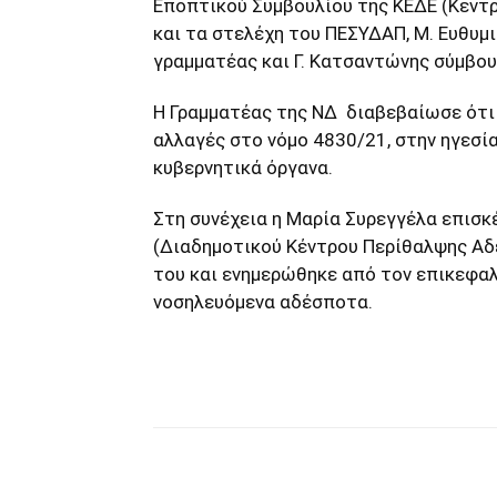
Εποπτικού Συμβουλίου της ΚΕΔΕ (Κεντ
και τα στελέχη του ΠΕΣΥΔΑΠ, Μ. Ευθυμ
γραμματέας και Γ. Κατσαντώνης σύμβου
Η Γραμματέας της ΝΔ διαβεβαίωσε ότι
αλλαγές στο νόμο 4830/21, στην ηγεσί
κυβερνητικά όργανα.
Στη συνέχεια η Μαρία Συρεγγέλα επισ
(Διαδημοτικού Κέντρου Περίθαλψης Αδ
του και ενημερώθηκε από τον επικεφαλή
νοσηλευόμενα αδέσποτα.
μερίδιο