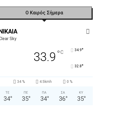
Ο Καιρός Σήμερα
NIKAIA
Clear Sky
°
34.9
°
C
33.9
°
32.8
34 %
4.5kmh
0 %
ΤΕ
ΠΕ
ΠΑ
ΣΑ
ΚΥ
34
°
35
°
34
°
36
°
35
°