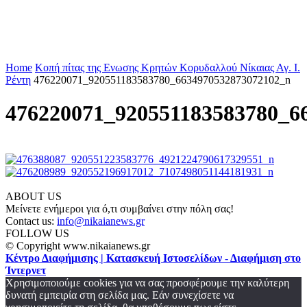
Home
Κοπή πίτας της Ενωσης Κρητών Κορυδαλλού Νίκαιας Αγ. Ι.
Ρέντη
476220071_920551183583780_6634970532873072102_n
476220071_920551183583780_6
ABOUT US
Μείνετε ενήμεροι για ό,τι συμβαίνει στην πόλη σας!
Contact us:
info@nikaianews.gr
FOLLOW US
© Copyright www.nikaianews.gr
Κέντρο Διαφήμισης | Κατασκευή Ιστοσελίδων - Διαφήμιση στο
Ίντερνετ
Χρησιμοποιούμε cookies για να σας προσφέρουμε την καλύτερη
δυνατή εμπειρία στη σελίδα μας. Εάν συνεχίσετε να