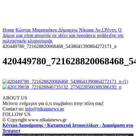
Home
Κώστας Μαραγκάκης Δήμαρχος Νίκαιας Αγ.Ι.Ρέντη: Ο
Δήμος μας είναι ανοιχτός σε ιδέες και προτάσεις ανάδειξης της
πολιτιστικής κληρονομιάς
420449780_721628820068468_5438641390864272171_n
420449780_721628820068468_5
ABOUT US
Μείνετε ενήμεροι για ό,τι συμβαίνει στην πόλη σας!
Contact us:
info@nikaianews.gr
FOLLOW US
© Copyright www.nikaianews.gr
Κέντρο Διαφήμισης | Κατασκευή Ιστοσελίδων - Διαφήμιση στο
Ίντερνετ