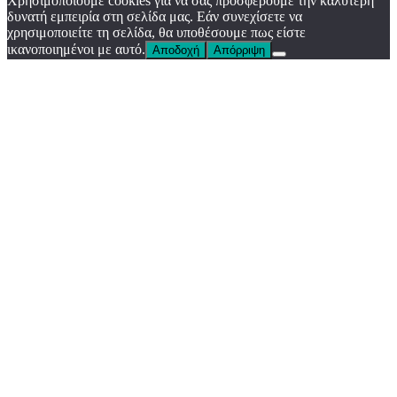
Χρησιμοποιούμε cookies για να σας προσφέρουμε την καλύτερη
δυνατή εμπειρία στη σελίδα μας. Εάν συνεχίσετε να
χρησιμοποιείτε τη σελίδα, θα υποθέσουμε πως είστε
ικανοποιημένοι με αυτό.
Αποδοχή
Απόρριψη