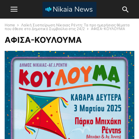
Home
Λαïκή Συσπείρωση Νίκαιας Ρέντη: Τα προ ημερήσιας θέματα
που έθεσε στο Δημοτικό Συμβούλιο στις 24/2
ΑΦΙΣΑ-ΚΟΥΛΟΥΜΑ
ΑΦΙΣΑ-ΚΟΥΛΟΥΜΑ