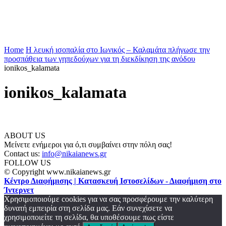
Home
Η λευκή ισοπαλία στο Ιωνικός – Καλαμάτα πλήγωσε την
προσπάθεια των γηπεδούχων για τη διεκδίκηση της ανόδου
ionikos_kalamata
ionikos_kalamata
ABOUT US
Μείνετε ενήμεροι για ό,τι συμβαίνει στην πόλη σας!
Contact us:
info@nikaianews.gr
FOLLOW US
© Copyright www.nikaianews.gr
Κέντρο Διαφήμισης | Κατασκευή Ιστοσελίδων - Διαφήμιση στο
Ίντερνετ
Χρησιμοποιούμε cookies για να σας προσφέρουμε την καλύτερη
δυνατή εμπειρία στη σελίδα μας. Εάν συνεχίσετε να
χρησιμοποιείτε τη σελίδα, θα υποθέσουμε πως είστε