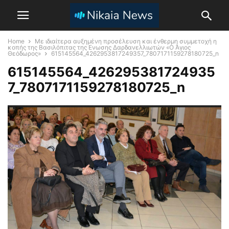
Home
Με ιδιαίτερα αυξημένη προσέλευση και ένθερμη συμμετοχή η
κοπής της Βασιλόπιτας της Ενωσης Δαρδανελλιωτών «Ο Άγιος
Θεόδωρος»
615145564_4262953817249357_7807171159278180725_n
615145564_426295381724935
7_7807171159278180725_n