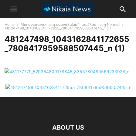
Home
Μια ανεπανάληπτη καρναβαλική παρέλαση στη Νίκαια!
481247498_1043162841172655_7808417959588507445_n (1)
481247498_1043162841172655
_7808417959588507445_n (1)
ABOUT US