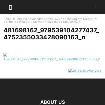
Home
Μια ανεπανάληπτη καρναβαλική παρέλαση στη Νίκαια!
481698162_979539104277437_4752355033428090163_n
481698162_979539104277437_
4752355033428090163_n
ABOUT US