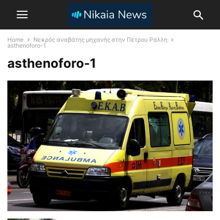
Home
Νεκρός αναβάτης μηχανής στην Πέτρου Ράλλη
asthenoforo-1
asthenoforo-1