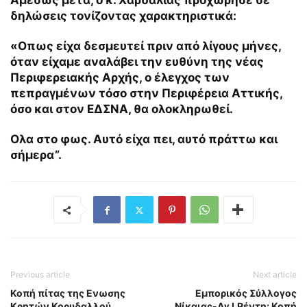
Αμέσως μετά, ο κ. Χαρδαλιάς προχώρησε σε
δηλώσεις τονίζοντας χαρακτηριστικά:
«Οπως είχα δεσμευτεί πριν από λίγους μήνες,
όταν είχαμε αναλάβει την ευθύνη της νέας
Περιφερειακής Αρχής, ο έλεγχος των
πεπραγμένων τόσο στην Περιφέρεια Αττικής,
όσο και στον ΕΔΣΝΑ, θα ολοκληρωθεί.
Ολα στο φως. Αυτό είχα πει, αυτό πράττω και
σήμερα”.
Previous article
Next article
Κοπή πίτας της Ενωσης
Εμπορικός Σύλλογος
Κρητών Κορυδαλλού
Νίκαιας-Αγ.Ι.Ρέντη: Κοπή