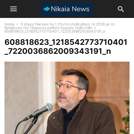
Home
Ο Δήμος Νίκαιας Αγ. Ι. Ρέντη υποδέχθηκε το 2026 με τη
Βράβευση του 16χρονου μαθητή Γιώργου Λεβεντίδη
608818623_1218542773710401_7220036862009343191_n
608818623_1218542773710401
_7220036862009343191_n