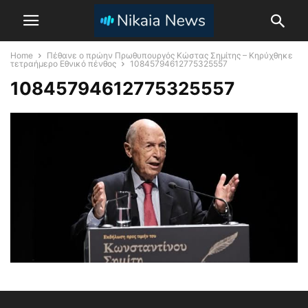
Home
Πέθανε ο πρώην Πρωθυπουργός Κώστας Σημίτης – Κηρύχθηκε
τετραήμερο Εθνικό πένθος
10845794612775325557
10845794612775325557