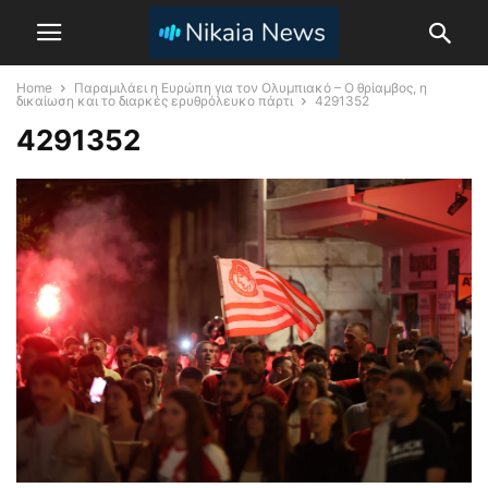
Home
Παραμιλάει η Ευρώπη για τον Ολυμπιακό – Ο θρίαμβος, η
δικαίωση και το διαρκές ερυθρόλευκο πάρτι
4291352
4291352