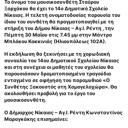
Το όνομα του μουσικοσυνθέτη Σταύρου
Ξαρχάκου θα έχει το 14ο Δημοτικό Σχολείο
Νίκαιας. Η τελετή ονοματοδοσίας παρουσία του
ίδιου του συνθέτη θα πραγματοποιηθεί με τη
στήριξη του Δήμου
Νίκαιας – Αγ.Ι. Ρέντη
, την
Πέμπτη 30 Μαΐου στις 7.45 μμ στην Μάντρα
Μπλόκου Κοκκινιάς (Ηλιουπόλεως 102Α).
Η εκδήλωση θα ξεκινήσει με τη χορωδιακή
συναυλία του 14ου Δημοτικού Σχολείου Νίκαιας
και στη συνέχεια οι μαθητές του σχολείου θα
παρουσιάσουν δραματοποιημένα τραγούδια
ενταγμένα σε αφήγηση του παραμυθιού «Ο
Συνθέτης Ξακουστός στη Χαμογελοχώρα». Θα
ακολουθήσει προβολή για το έργο του
μουσικοσυνθέτη.
Ο Δήμαρχος Νίκαιας – Αγ.Ι. Ρέντη Κωνσταντίνος
Μαραγκάκης επισημαίνει: