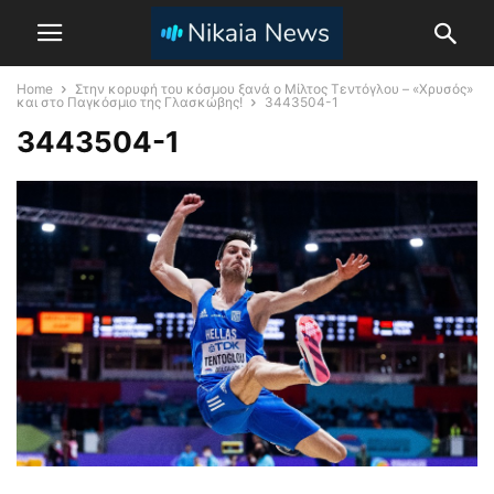
Home
Στην κορυφή του κόσμου ξανά ο Μίλτος Τεντόγλου – «Χρυσός»
και στο Παγκόσμιο της Γλασκώβης!
3443504-1
3443504-1