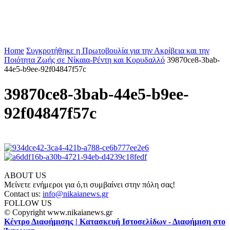
Home
Συγκροτήθηκε η Πρωτοβουλία για την Ακρίβεια και την
Ποιότητα Ζωής σε Νίκαια-Ρέντη και Κορυδαλλό
39870ce8-3bab-
44e5-b9ee-92f04847f57c
39870ce8-3bab-44e5-b9ee-
92f04847f57c
ABOUT US
Μείνετε ενήμεροι για ό,τι συμβαίνει στην πόλη σας!
Contact us:
info@nikaianews.gr
FOLLOW US
© Copyright www.nikaianews.gr
Κέντρο Διαφήμισης | Κατασκευή Ιστοσελίδων - Διαφήμιση στο