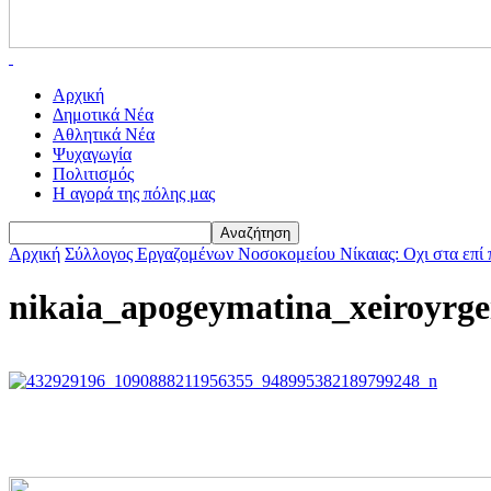
Αρχική
Δημοτικά Νέα
Αθλητικά Νέα
Ψυχαγωγία
Πολιτισμός
Η αγορά της πόλης μας
Αρχική
Σύλλογος Εργαζομένων Νοσοκομείου Νίκαιας: Οχι στα επί 
nikaia_apogeymatina_xeiroyrge