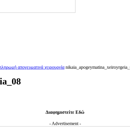
πληρωμή απογευματινά χειρουργία
nikaia_apogeymatina_xeiroyrgeia
ia_08
Διαφημιστείτε Εδώ
- Advertisement -