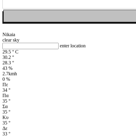
Nikaia
clear sky
enter location
29.5
°
C
30.2
°
28.3
°
43 %
2.7kmh
0 %
Πε
34
°
Πα
35
°
Σα
35
°
Κυ
35
°
Δε
33
°