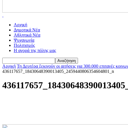
Αρχική
Δημοτικά Νέα
Αθλητικά Νέα
Ψυχαγωγία
Πολιτισμός
Η αγορά της πόλης μας
Αρχική
Τη Δευτέρα ξεκινούν οι αιτήσεις για 300.000 επιταγές κο
436117657_18430648390013405_2459440806354604801_n
436117657_18430648390013405