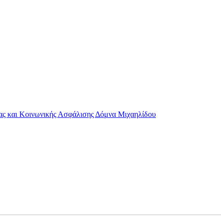
σίας και Κοινωνικής Ασφάλισης Δόμνα Μιχαηλίδου