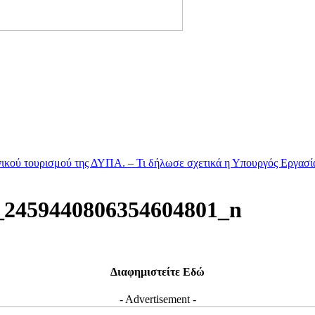
ινωνικού τουρισμού της ΔΥΠΑ. – Τι δήλωσε σχετικά η Υπουργός Εργα
_2459440806354604801_n
Διαφημιστείτε Εδώ
- Advertisement -