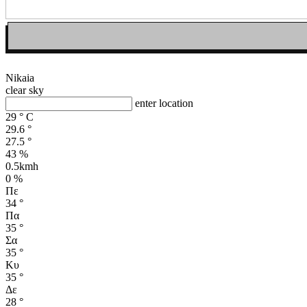
Nikaia
clear sky
enter location
29
°
C
29.6
°
27.5
°
43 %
0.5kmh
0 %
Πε
34
°
Πα
35
°
Σα
35
°
Κυ
35
°
Δε
28
°