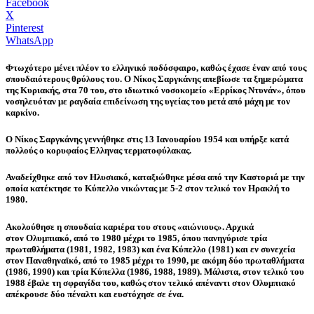
Facebook
X
Pinterest
WhatsApp
Φτωχότερο μένει πλέον το ελληνικό ποδόσφαιρο, καθώς έχασε έναν από τους
σπουδαιότερους θρύλους του. Ο Νίκος Σαργκάνης απεβίωσε τα ξημερώματα
της Κυριακής, στα 70 του, στο ιδιωτικό νοσοκομείο «Ερρίκος Ντυνάν», όπου
νοσηλευόταν με ραγδαία επιδείνωση της υγείας του μετά από μάχη με τον
καρκίνο.
Ο Νίκος Σαργκάνης γεννήθηκε στις 13 Ιανουαρίου 1954 και υπήρξε κατά
πολλούς ο κορυφαίος Eλληνας τερματοφύλακας.
Αναδείχθηκε από τον Ηλυσιακό, καταξιώθηκε μέσα από την Καστοριά με την
οποία κατέκτησε το Κύπελλο νικώντας με 5-2 στον τελικό τον Ηρακλή το
1980.
Ακολούθησε η σπουδαία καριέρα του στους «αιώνιους». Αρχικά
στον Ολυμπιακό, από το 1980 μέχρι το 1985, όπου πανηγύρισε τρία
πρωταθλήματα (1981, 1982, 1983) και ένα Κύπελλο (1981) και εν συνεχεία
στον Παναθηναϊκό, από το 1985 μέχρι το 1990, με ακόμη δύο πρωταθλήματα
(1986, 1990) και τρία Κύπελλα (1986, 1988, 1989). Μάλιστα, στον τελικό του
1988 έβαλε τη σφραγίδα του, καθώς στον τελικό απέναντι στον Ολυμπιακό
απέκρουσε δύο πέναλτι και ευστόχησε σε ένα.