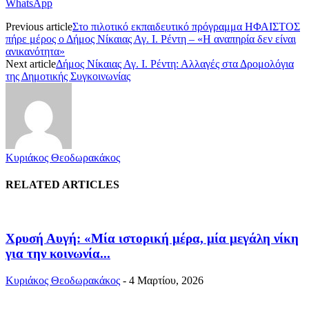
WhatsApp
Previous article
Στο πιλοτικό εκπαιδευτικό πρόγραμμα ΗΦΑΙΣΤΟΣ
πήρε μέρος ο Δήμος Νίκαιας Αγ. Ι. Ρέντη – «Η αναπηρία δεν είναι
ανικανότητα»
Next article
Δήμος Νίκαιας Αγ. Ι. Ρέντη: Αλλαγές στα Δρομολόγια
της Δημοτικής Συγκοινωνίας
Κυριάκος Θεοδωρακάκος
RELATED ARTICLES
Χρυσή Αυγή: «Μία ιστορική μέρα, μία μεγάλη νίκη
για την κοινωνία...
Κυριάκος Θεοδωρακάκος
-
4 Μαρτίου, 2026