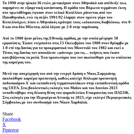
Το 1990 στην ηλικία 36 ετών, μετακόμισε στον Αθηναϊκό και απέδειξε πως
παραμένει σε εξαιρετική κατάσταση. Η ομάδα του Βύρωνα τερμάτισε έκτη
στο πρωτάθλημα, έφτασε στον τελικό Κυπέλλου χάνοντας από τον
Παναθηναϊκό, ενώ τη σεζόν 1991/92 έλαμψε στον πρώτο γύρο του
Κυπελλούχων, όπου ο Αθηναϊκός κράτησε τους «κόκκινους διαβόλους» στο 0-
0 και στα δύο 90λεπτα, αλλά λύγισε με 2-0 στην παράταση.
Από το 1980 ήταν μέλος της Εθνικής ομάδας, με την οποία μέτρησε 58
εμφανίσεις. Έκανε ντεμπούτο στις 15 Οκτωβρίου του 1980 στον θρίαμβο με
1-0 επί της Δανίας για τα προκριματικά του Μουντιάλ του 1982 και εκεί ο
Τύπος της Δανίας τον αποκάλεσε «φάντομ» για τις… πτήσεις που έκανε
κατεβάζοντας τα ρολά. Ένα προσωνύμιο που τον ακολούθησε για το υπόλοιπο
της καριέρας του.
Μετά την αποχώρησή του από την ενεργό δράση ο Νίκος Σαργκάνης
ακολούθησε καριέρα προπονητή, καθώς κατείχε δίπλωμα προπονητή
ποδοσφαίρου Α΄ και εκπαιδευτή τερματοφυλάκων στην εκπαιδευτική ομάδα
της UEFA. Στις βουλευτικές εκλογές του Μαΐου και του Ιουνίου 2023
τοποθετήθηκε στη δέκατη θέση του ψηφοδελτίου Επικρατείας του ΠΑΣΟΚ.
Στις εκλογές για την Περιφέρεια Αττικής το 2023, είχε εκλεγεί Περιφερειακός
Σύμβουλος με τον συνδυασμό του Νίκου Χαρδαλιά.
Share
Facebook
X
Pinterest