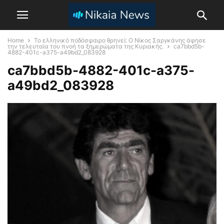
Home
Το ελληνικό ποδόσφαιρο θρηνεί: Ο Νίκος Σαργκάνης άφησε
την τελευταία του πνοή τα ξημερώματα της Κυριακής.
ca7bbd5b-
4882-401c-a375-a49bd2_083928
ca7bbd5b-4882-401c-a375-
a49bd2_083928