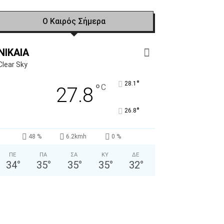
Ο Καιρός Σήμερα
NIKAIA
Clear Sky
°
28.1
°
C
27.8
°
26.8
48 %
6.2kmh
0 %
ΠΕ
ΠΑ
ΣΑ
ΚΥ
ΔΕ
34
°
35
°
35
°
35
°
32
°