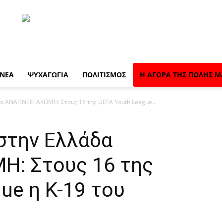
 ΝΈΑ
ΨΥΧΑΓΩΓΊΑ
ΠΟΛΙΤΙΣΜΌΣ
Η ΑΓΟΡΆ ΤΗΣ ΠΌΛΗΣ Μ
α ΑΝΑΠΝΕΕΙ ΑΚΟΜΗ: Στους 16 της UEFA Youth League...
στην Ελλάδα
: Στους 16 της
ue η Κ-19 του