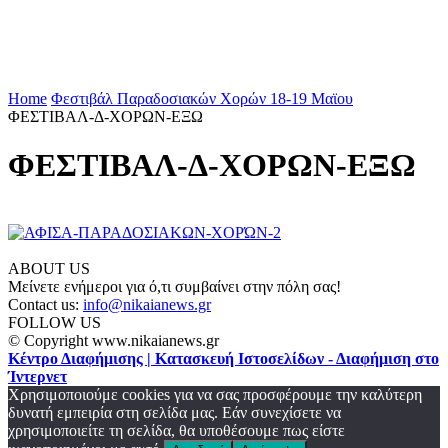
Home
Φεστιβάλ Παραδοσιακών Χορών 18-19 Μαϊου
ΦΕΣΤΙΒΑΛ-Δ-ΧΟΡΩΝ-ΕΞΩ
ΦΕΣΤΙΒΑΛ-Δ-ΧΟΡΩΝ-ΕΞΩ
ABOUT US
Μείνετε ενήμεροι για ό,τι συμβαίνει στην πόλη σας!
Contact us:
info@nikaianews.gr
FOLLOW US
© Copyright www.nikaianews.gr
Κέντρο Διαφήμισης | Κατασκευή Ιστοσελίδων - Διαφήμιση στο
Ίντερνετ
Χρησιμοποιούμε cookies για να σας προσφέρουμε την καλύτερη
δυνατή εμπειρία στη σελίδα μας. Εάν συνεχίσετε να
χρησιμοποιείτε τη σελίδα, θα υποθέσουμε πως είστε