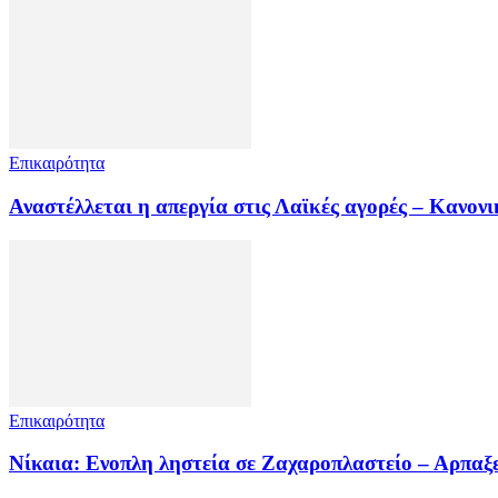
Επικαιρότητα
Αναστέλλεται η απεργία στις Λαϊκές αγορές – Κανον
Επικαιρότητα
Νίκαια: Ενοπλη ληστεία σε Ζαχαροπλαστείο – Αρπαξε 