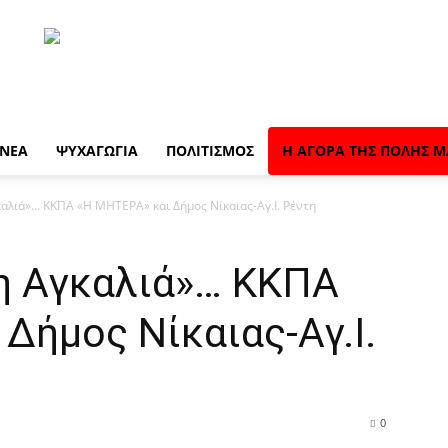
 ΝΈΑ
ΨΥΧΑΓΩΓΊΑ
ΠΟΛΙΤΙΣΜΌΣ
Η ΑΓΟΡΆ ΤΗΣ ΠΌΛΗΣ Μ
λιά»… ΚΚΠΑ «Η ΜΗΤΕΡΑ» και Δήμος Νίκαιας-Αγ.Ι. Ρέντη
η Αγκαλιά»… ΚΚΠΑ
Δήμος Νίκαιας-Αγ.Ι.
0