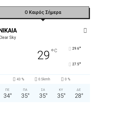
Ο Καιρός Σήμερα
NIKAIA
Clear Sky
°
29.6
°
C
29
°
27.5
43 %
0.5kmh
0 %
ΠΕ
ΠΑ
ΣΑ
ΚΥ
ΔΕ
34
°
35
°
35
°
35
°
28
°