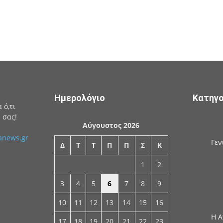
Ημερολόγιο
Κατηγο
 ό,τι
 σας!
Αύγουστος 2026
anews.gr
Γεν
Δ
Τ
Τ
Π
Π
Σ
Κ
1
2
3
4
5
6
7
8
9
10
11
12
13
14
15
16
Η Α
17
18
19
20
21
22
23