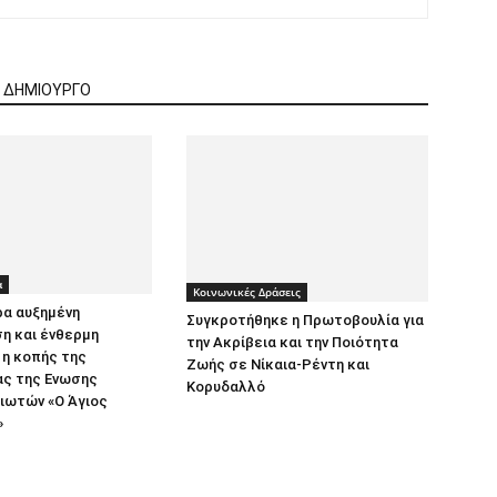
Ν ΔΗΜΙΟΥΡΓΟ
α
Κοινωνικές Δράσεις
ρα αυξημένη
Συγκροτήθηκε η Πρωτοβουλία για
η και ένθερμη
την Ακρίβεια και την Ποιότητα
η κοπής της
Ζωής σε Νίκαια-Ρέντη και
ας της Ενωσης
Κορυδαλλό
ιωτών «Ο Άγιος
»