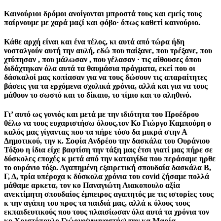
Καινούριοι δρόμοι ανοίγονται μπροστά τους και εμείς τους
παίρνουμε με χαρά μαζί και φόβο· όπως καθετί καινούριο.
Κάθε αρχή είναι και ένα τέλος, κι αυτά από τώρα ήδη
νοσταλγούν αυτή την αυλή, εδώ που παίξανε, που τρέξανε, που
χτύπησαν , που μάλωσαν , που γέλασαν · τις αίθουσες όπου
διδάχτηκαν όλα αυτά τα θαυμάσια πράγματα, εκεί που οι
δάσκαλοί μας κοπίασαν για να τους δώσουν τις απαραίτητες
βάσεις για τα ερχόμενα σχολικά χρόνια, αλλά και για να τους
μάθουν το σωστό και το δίκαιο, το τίμιο και το αληθινό.
Γι’ αυτό ως γονιός και μετά με την ιδιότητα του Προέδρου
θέλω να τους ευχαριστήσω όλους,τον Κο Γιώργο Καμπούρη ο
καλός μας γίγαντας που τα πήρε τόσο δα μικρά στην Α
Δημοτικού, την κ. Σοφία Ανδρέου την δασκάλα του Ουράνιου
Τόξου η ίδια είχε βαφτίση την τάξη μας έτσι γιατί μας πήρε σε
δύσκολες εποχές κ μετά από την καταιγίδα που περάσαμε ηρθε
το ουράνιο τόξο. Αγαπημένη εξαιρετική σπουδαία δασκάλα Β,
Γ, Δ, τρία υπέροχα κ δύσκολα χρόνια του covid ζήσαμε πολλά
μάθαμε αρκετα, τον κο Παναγιώτη Λιακοπουλο αξία
ανεκτίμητη σπουδαίος έμπειρος αγαπητός με τις ιστορίες τους
κ την αγάπη του προς τα παιδιά μας, αλλά κ όλους τους
εκπαιδευτικούς που τους πλαισίωσαν όλα αυτά τα χρόνια τον
κο Χριστόπουλο Γιώργο(γυμναστής) την κα Μαρία