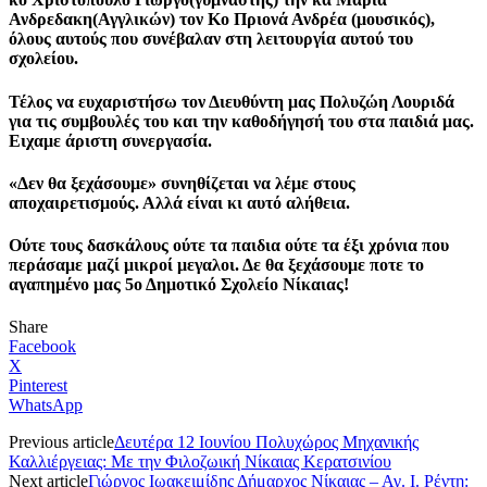
Ανδρεδακη(Αγγλικών) τον Κο Πριονά Ανδρέα (μουσικός),
όλους αυτούς που συνέβαλαν στη λειτουργία αυτού του
σχολείου.
Τέλος να ευχαριστήσω τον Διευθύντη μας Πολυζώη Λουριδά
για τις συμβουλές του και την καθοδήγησή του στα παιδιά μας.
Ειχαμε άριστη συνεργασία.
«Δεν θα ξεχάσουμε» συνηθίζεται να λέμε στους
αποχαιρετισμούς. Αλλά είναι κι αυτό αλήθεια.
Ούτε τους δασκάλους ούτε τα παιδια ούτε τα έξι χρόνια που
περάσαμε μαζί μικροί μεγαλοι. Δε θα ξεχάσουμε ποτε το
αγαπημένο μας 5ο Δημοτικό Σχολείο Νίκαιας!
Share
Facebook
X
Pinterest
WhatsApp
Previous article
Δευτέρα 12 Ιουνίου Πολυχώρος Μηχανικής
Καλλιέργειας: Με την Φιλοζωική Νίκαιας Κερατσινίου
Next article
Γιώργος Ιωακειμίδης Δήμαρχος Νίκαιας – Αγ. Ι. Ρέντη: